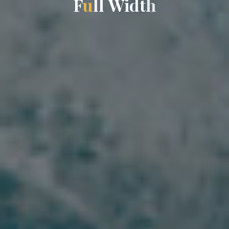
F
u
l
l
W
i
d
t
h