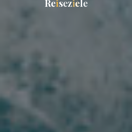
R
e
i
s
e
z
i
e
l
e