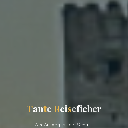
T
a
n
t
e
R
e
i
s
e
f
i
e
b
e
r
Am Anfang ist ein Schritt.