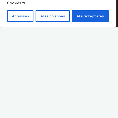
Cookies zu.
Anpassen
Alles ablehnen
Alle akzeptieren
Die Säulen der Mezquita sind die Geschichte der
Welt.
MEINE GEDANKEN
Vom 16.03.2019 bis zum 23.03.2019 habe ich mich auf eine
kleine Soloreise durch Andalusien in Spanien gemacht und
mir mit dem Besuch der Alhambra einen kleinen Traum
erfüllt. Die zweite Etappe hat mich von Granada nach
Cordoba geführt.
19.03.2019