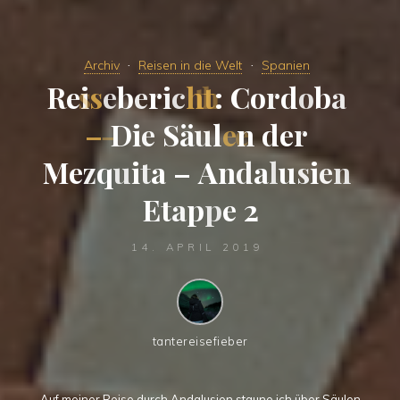
Archiv
Reisen in die Welt
Spanien
R
e
i
s
e
b
e
r
i
c
h
t
:
C
o
r
d
o
b
a
–
D
i
e
S
ä
u
l
e
n
d
e
r
M
e
z
q
u
i
t
a
–
A
n
d
a
l
u
s
i
e
n
E
t
a
p
p
e
2
14. APRIL 2019
tantereisefieber
Auf meiner Reise durch Andalusien staune ich über Säulen