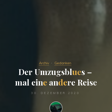
Archiv
Gedanken
D
e
r
U
m
z
u
g
s
b
l
u
e
s
–
m
a
l
e
i
n
e
a
n
d
e
r
e
R
e
i
s
e
30. DEZEMBER 2020