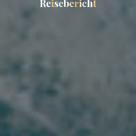
R
e
i
s
e
b
e
r
i
c
h
t