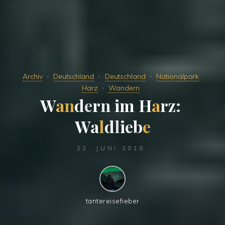
Archiv
Deutschland
Deutschland
Nationalpark
Harz
Wandern
W
a
n
d
e
r
n
i
m
H
a
r
z
:
W
a
l
d
l
i
e
b
e
22. JUNI 2018
tantereisefieber