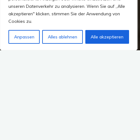
unseren Datenverkehr zu analysieren. Wenn Sie auf „Alle
akzeptieren" klicken, stimmen Sie der Anwendung von
Cookies zu.
Anpassen
Alles ablehnen
Alle akzeptieren
„Das Geheimnis des Vorwärtskommens besteht darin,
den ersten Schritt zu tun.“ (Mark Twain)
Für die einen ist es Spazierengehen, für die anderen
Wandern – aber was es auch ist, es tut meiner Seele gut.
Als
„Wanderanfäng
erin“ buche ich