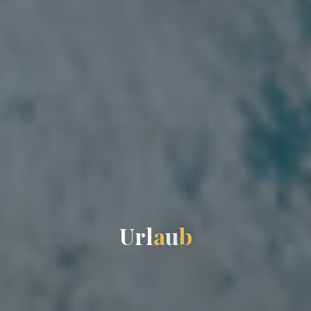
U
r
l
a
u
b