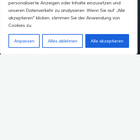
personalisierte Anzeigen oder Inhalte einzusetzen und
unseren Datenverkehr zu analysieren. Wenn Sie auf „Alle
akzeptieren" klicken, stimmen Sie der Anwendung von
Cookies zu.
Anpassen
Alles ablehnen
Alle akzeptieren
Seiteninhalt
Umspannwerk. Was ist das? Was tut es?
Die Ausstellung
Ideen?
Fazit:
Auf einen Blick: