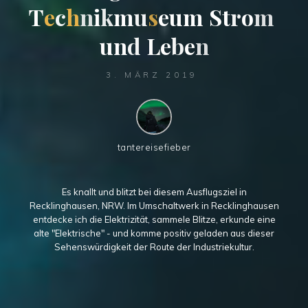
T
e
c
h
n
i
k
k
m
u
s
e
u
m
S
S
t
t
r
o
m
u
n
d
d
L
e
b
e
n
3. MÄRZ 2019
tantereisefieber
Es knallt und blitzt bei diesem Ausflugsziel in
Recklinghausen, NRW. Im Umschaltwerk in Recklinghausen
entdecke ich die Elektrizität, sammele Blitze, erkunde eine
alte "Elektrische" - und komme positiv geladen aus dieser
Sehenswürdigkeit der Route der Industriekultur.