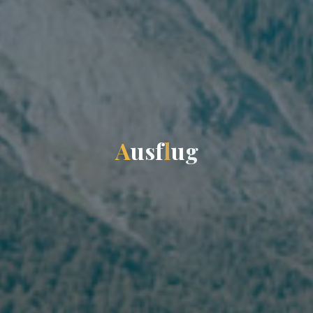
A
u
s
f
l
u
g