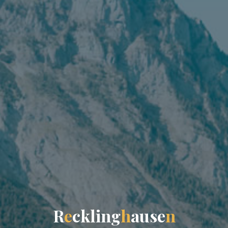
R
e
c
k
l
i
n
g
h
a
u
s
e
n