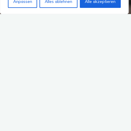
Anpassen
Alles ablehnen
Alle akzeptieren
1 Kommentar
Archiv
England
Guernsey - Channel Islands
im
Ausland
Reiseziele
Wandern
Reisebericht: Guernsey
Coastal Path – Küstenpfad
Etappe 4
tantereisefieber
3. August 2018