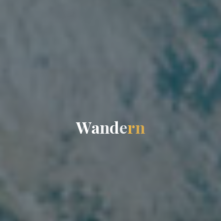
W
a
a
n
d
e
r
n