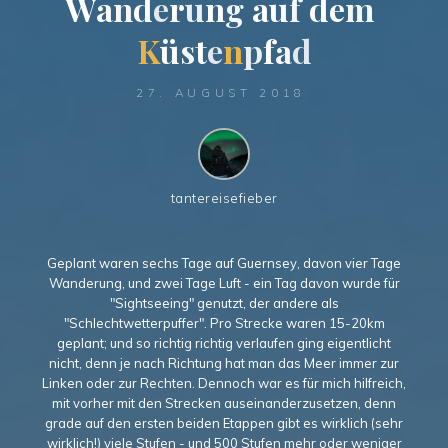
W
a
n
d
d
e
r
u
n
g
a
a
u
f
d
e
m
K
ü
s
t
e
n
p
f
f
a
a
d
27. AUGUST 2018
tantereisefieber
Geplant waren sechs Tage auf Guernsey, davon vier Tage
Wanderung, und zwei Tage Luft - ein Tag davon wurde für
"Sightseeing" genutzt, der andere als
"Schlechtwetterpuffer". Pro Strecke waren 15-20km
geplant; und so richtig richtig verlaufen ging eigentlicht
nicht, denn je nach Richtung hat man das Meer immer zur
Linken oder zur Rechten. Dennoch war es für mich hilfreich,
mit vorher mit den Strecken auseinanderzusetzen, denn
grade auf den ersten beiden Etappen gibt es wirklich (sehr
wirklich!) viele Stufen - und 500 Stufen mehr oder weniger