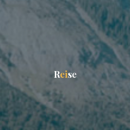
R
e
i
s
e