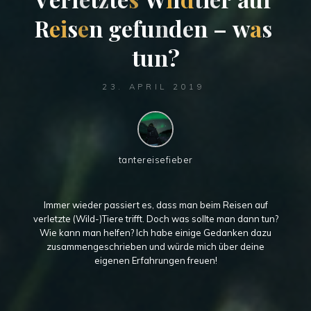
R
e
i
s
e
n
g
e
f
u
n
d
e
n
–
w
a
s
t
u
n
?
23. APRIL 2019
tantereisefieber
Immer wieder passiert es, dass man beim Reisen auf
verletzte (Wild-)Tiere trifft. Doch was sollte man dann tun?
Wie kann man helfen? Ich habe einige Gedanken dazu
zusammengeschrieben und würde mich über deine
eigenen Erfahrungen freuen!