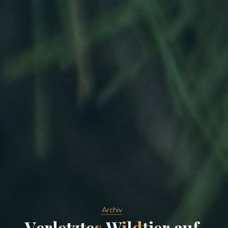
Archiv
V
e
r
l
e
t
z
t
e
s
W
i
l
d
t
i
e
r
a
u
f