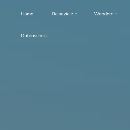
Zum
Inhalt
Home
Reiseziele
Wandern
Tante
springen
Reisefieber
Datenschutz