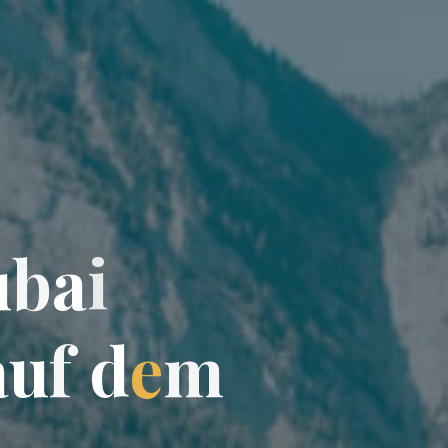
u
b
a
i
a
u
f
d
e
m