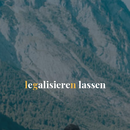
l
e
g
a
l
i
s
i
e
r
e
n
l
a
s
s
e
n