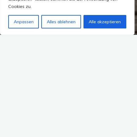
Cookies zu.
Anpassen
Alles ablehnen
Alle akzeptieren
Archiv
Vereinigte Arabische Emirate
3 Kommentare
Dokumente für Dubai
beglaubigen lassen – auf dem
Amt in Dubai
tantereisefieber
11. April 2013
Ich hatte ja schon an anderer Stelle (nämlich =>
hier) darüber geschrieben, was in Deutschland
notwendig ist, um deutsche Dokumente in den
Emiraten legalisieren zu …