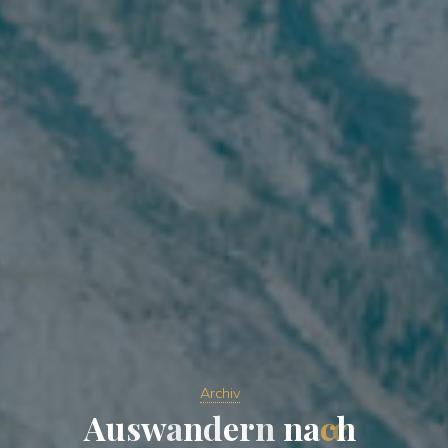
Archiv
A
u
s
w
a
n
d
e
r
n
n
a
c
h