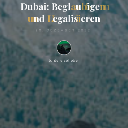
D
u
b
a
i
:
B
e
g
l
a
u
b
i
g
e
n
u
n
d
L
e
g
a
l
i
s
i
e
r
e
n
20. DEZEMBER 2012
tantereisefieber