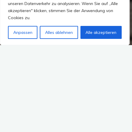
unseren Datenverkehr zu analysieren. Wenn Sie auf „Alle
akzeptieren" klicken, stimmen Sie der Anwendung von
Cookies zu.
Anpassen
Alles ablehnen
Alle akzeptieren
Ich wusste, ich habe etwas vergessen – es ist noch nicht zu
spät, aber die Zeit ist schon etwas knapp, grade jetzt mit
den Weihnachtsfeiertagen dazwischen. Immerhin ist es mir
noch rechtzeitig eingefallen, wichtige Dokumente
beglaubigen und legalisieren zu lassen, damit sie auch in
den Emiraten anerkannt sind und Gültigkeit haben (z.B.
Zeugnisse, bestimmte Urkunden, etc.). Die Legalisierung der
Urkunden ist ziemlich mit Rennerei verbunden, i.d.R. nach
dem Schema: