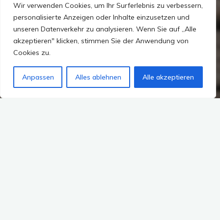
Wir verwenden Cookies, um Ihr Surferlebnis zu verbessern,
personalisierte Anzeigen oder Inhalte einzusetzen und
unseren Datenverkehr zu analysieren. Wenn Sie auf „Alle
akzeptieren" klicken, stimmen Sie der Anwendung von
Cookies zu.
Anpassen
Alles ablehnen
Alle akzeptieren
Meine Wohung ist aufgelöst und die Katzen im
Transportkorb habe ich mich mit dem Auto auf ins 500 km
entfernte Ruhrgebiet gemacht. Hier haben wir unseren
ersten Zwischenstop für etwa drei Wochen, bevor es weiter
geht.
Die Abfahrt ging relativ stressfrei – da die Wohnung schon
leer war…nur noch ich, meine Matratze und die Katzen mit
ihren Sachen, mussten keine Möbelpacker kommen. Das
Auto hatte ich schon vollständig beladen – nur die