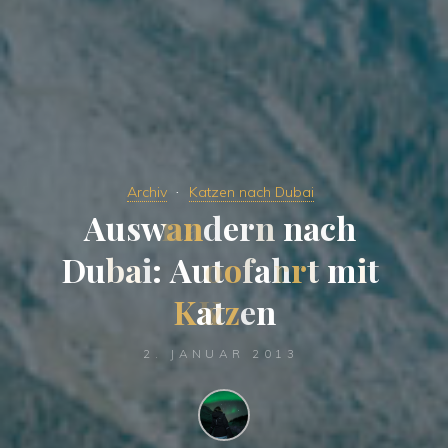
Archiv
Katzen nach Dubai
A
u
s
w
a
n
d
e
r
n
n
a
c
h
D
u
b
a
i
:
A
u
t
o
f
a
h
r
t
m
i
t
K
a
t
z
e
n
2. JANUAR 2013