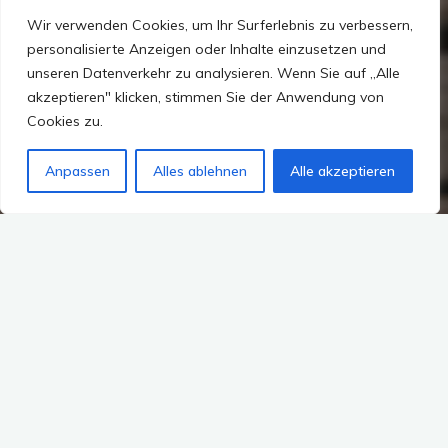
Wir verwenden Cookies, um Ihr Surferlebnis zu verbessern,
personalisierte Anzeigen oder Inhalte einzusetzen und
unseren Datenverkehr zu analysieren. Wenn Sie auf „Alle
akzeptieren" klicken, stimmen Sie der Anwendung von
Cookies zu.
Anpassen
Alles ablehnen
Alle akzeptieren
„Wir würden Sie gerne zu einem Vorstellungsgespräch
einladen, die genaue Wegbeschreibung schicken wir Ihnen
dann per Email zu.“
Super! Das ging ja wahnsinnig schnell, grade mal 10 Tage
hier und schon ein Bewerbungsgespräch – der Schnitt ist
deutlich besser als in Deutschland. Und wo soll ich hin?
Dubai ..ha? Irgendwo hinter dem Dubai Investment Park…
also gaaanz ganz ganz weit draußen.