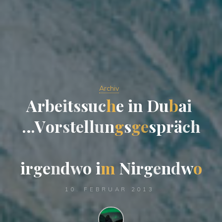
Archiv
A
r
b
e
i
t
s
s
u
c
h
e
i
n
D
u
b
a
i
…
V
o
r
s
t
e
l
l
u
n
g
s
g
e
s
p
r
ä
c
h
i
r
g
e
n
d
w
o
i
m
N
i
r
g
e
n
d
w
o
10. FEBRUAR 2013