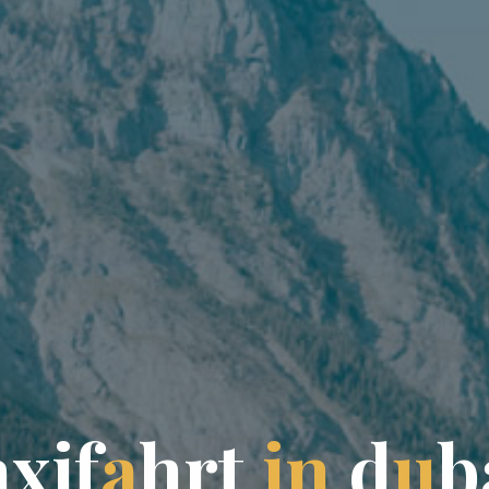
a
x
i
f
a
h
r
t
i
n
d
u
b