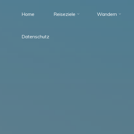
Zum
Inhalt
Home
Reiseziele
Wandern
Tante
springen
Reisefieber
Datenschutz