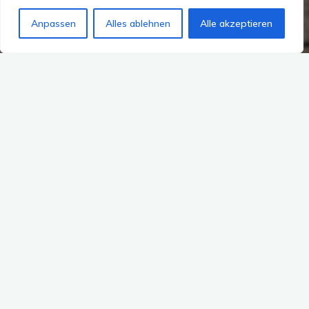
Anpassen
Alles ablehnen
Alle akzeptieren
Kommentar hinterlassen
Archiv
im Ausland
Reiseziele
Schweiz
Wandern
Wandern in der Schweiz: 5-
Seen-Rundwanderung ab
Zermatt