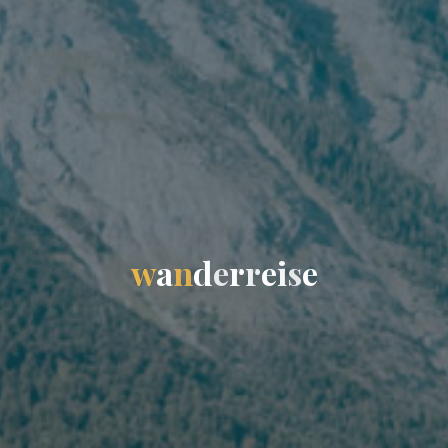
w
a
n
d
e
r
r
e
i
s
e