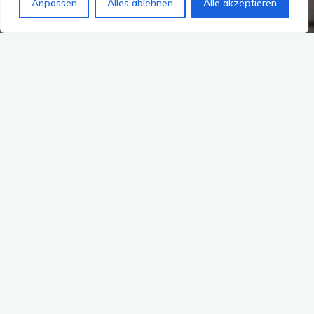
Anpassen
Alles ablehnen
Alle akzeptieren
2 Kommentare
Archiv
Syrien
Syrien – Kleine
Erinnerungen an eine Reise
tantereisefieber
30. April 2010
Kleine Erinnerungsschnipsel meiner Reise durch