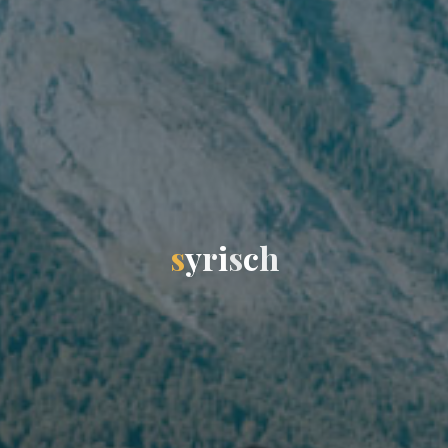
s
y
r
i
s
c
h