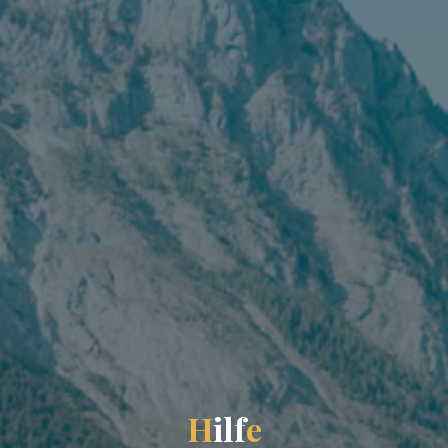
H
i
l
f
e