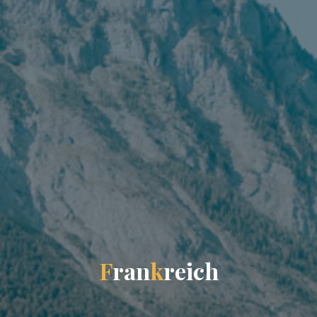
F
r
a
n
k
r
e
i
c
h