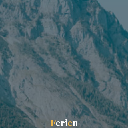
F
e
r
i
e
n