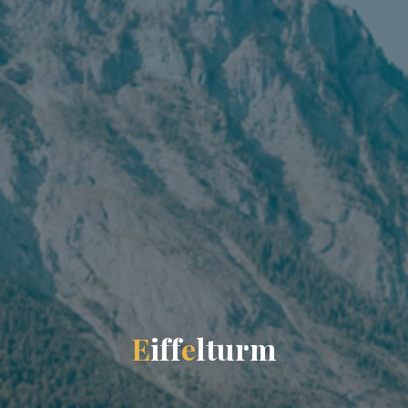
E
i
f
f
e
l
t
u
r
m