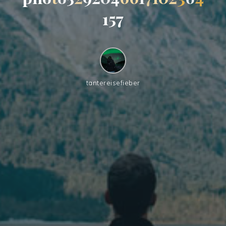
1
5
7
tantereisefieber