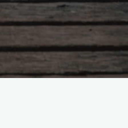
Lesestoff
Home
Reiseziele
Wandern
Tagesausflüge