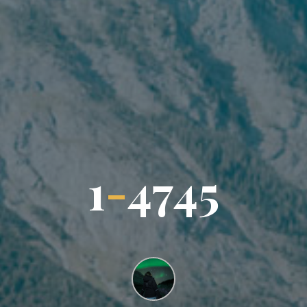
1
-
4
7
4
5
4
5