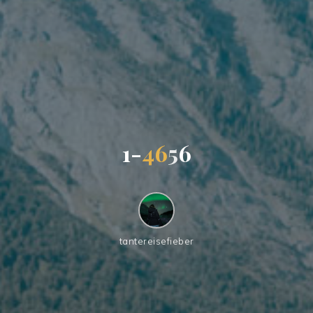
1
-
4
6
5
6
tantereisefieber