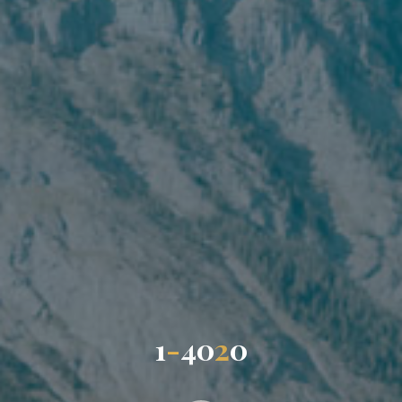
1
-
4
0
2
0