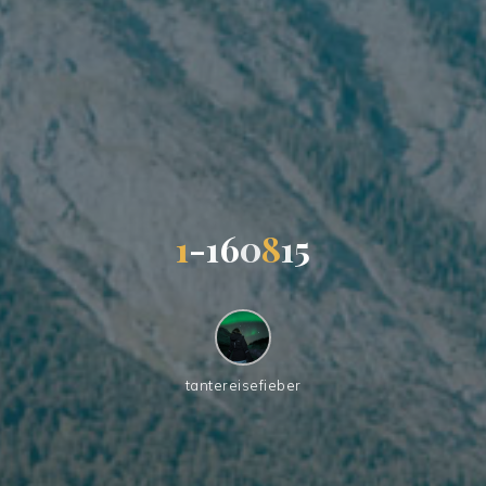
1
-
1
6
0
8
1
5
tantereisefieber