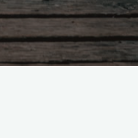
Lesestoff
Home
Reiseziele
Wandern
Tagesausflüge
Ausstattung
Gedanken