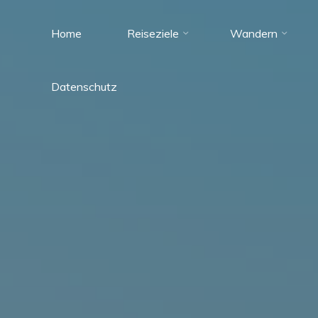
Zum
Inhalt
Home
Reiseziele
Wandern
Tante
springen
Reisefieber
Datenschutz