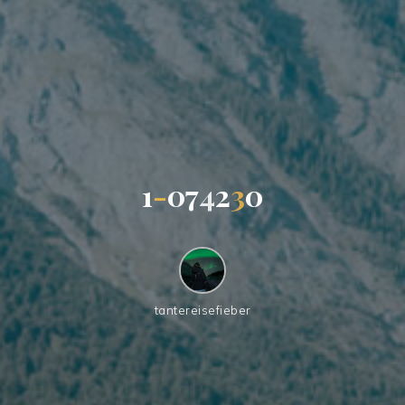
1
-
0
7
4
2
3
0
tantereisefieber