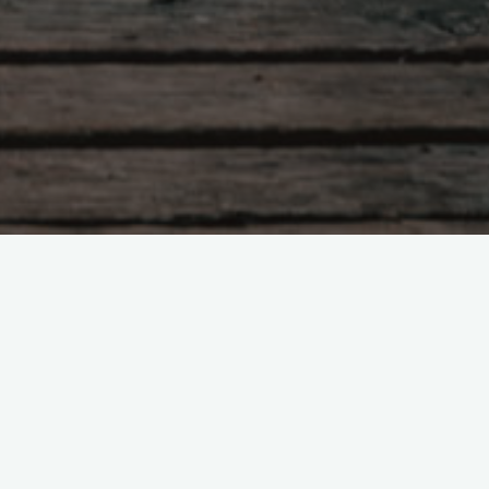
Lesestoff
Home
Reiseziele
Wandern
Tagesausflüge
Ausstattung
Gedanken