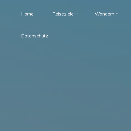
Zum
Inhalt
Home
Reiseziele
Wandern
Tante
springen
Reisefieber
Datenschutz