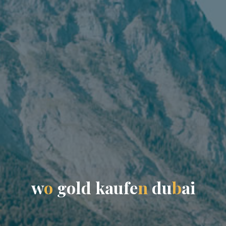
w
o
g
o
l
d
k
a
u
f
e
n
d
u
b
a
i