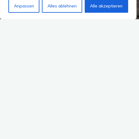
Anpassen
Alles ablehnen
Alle akzeptieren
Archiv
Katzen nach Dubai
2 Kommentare
Katzenimport nach Dubai:
Besuch beim Amtstierarzt
tantereisefieber
18. Januar 2013
– – Hinweis: Alle Beiträge zum Katzentransport
nach Dubai gibt es in dieser Blogkategorie: Katzen
nach Dubai – – Langsam geht es in die …
"Katzenimport
Weiterlesen
nach
Dubai:
Besuch