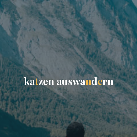
k
a
t
z
e
n
a
u
s
w
a
n
d
e
r
n