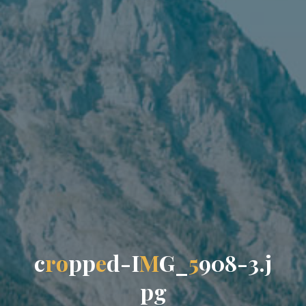
c
r
o
p
p
e
d
-
I
M
G
_
5
9
0
8
-
3
.
j
p
g